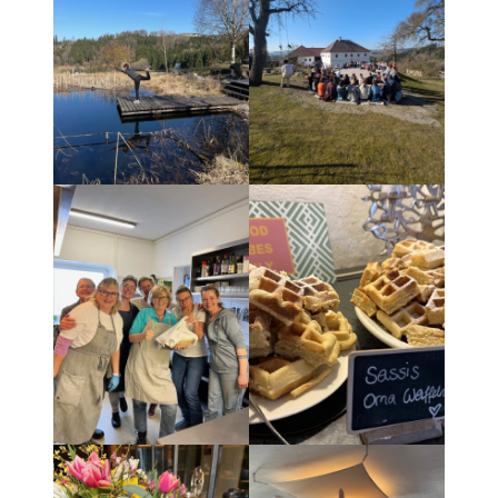
HOF MIETEN
UNSERE TIERE
WANDERN
GALERIE
YOGA RETREATS
YOGA RETREATS