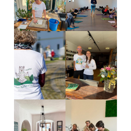
PROGRAMMÜBERSICHT
RETREATLEITUNGEN
QI GONG RETREATS
MENTAL HEALTH
PILATES RETREATS
YOGA & WANDERN