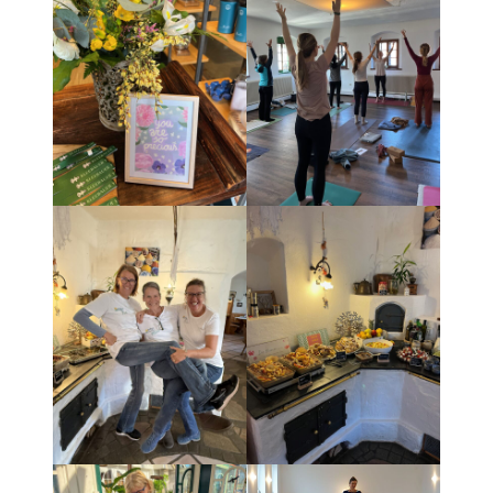
YOGAURLAUB IN ÖSTERREICH
YOGA-WOCHENENDE
YOGA FESTIVAL
YOGATAG
YOGARETREAT FÜR FREUNDINNE
YOGARETREAT FÜR ALLEINREISE
PROGRAMME