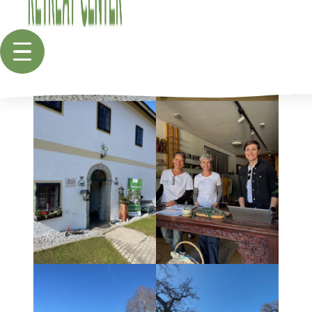
Menü
öffnen
KLEEBAUER HOF
DER HOF
ZIMMER
VERPFLEGUNG
ANREISE