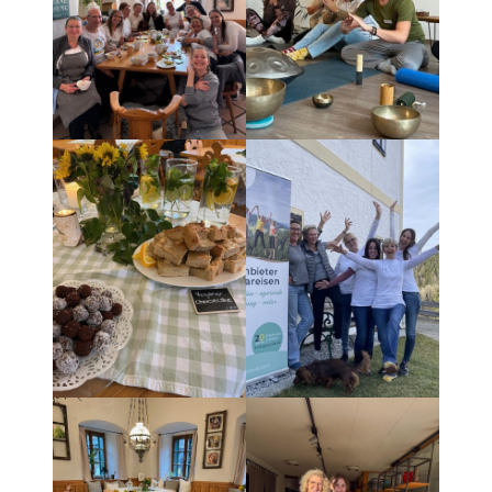
ÜBER UNS
PHILOSOPHIE
UNSER TEAM
NACHHALTIGKEIT
DIE PAUSCHALREISE
BLOG