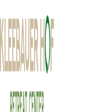
Unsere Yogaretreats
am Kleebauer Hof
Ob Yogaurlaub im Mühlviertler Hügelland, Festival oder
verlängertes Wochenende — alle unsere Retreats verbinden
Bewegung, Natur, bewusste Ernährung und echte Begegnungen zu
einer Auszeit, die nachwirkt.