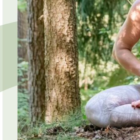
PROGRAMMÜBERSICHT
RETREATLEITUNGEN
QI GONG RETREATS
MENTAL HEALTH
PILATES RETREATS
YOGA & WANDERN