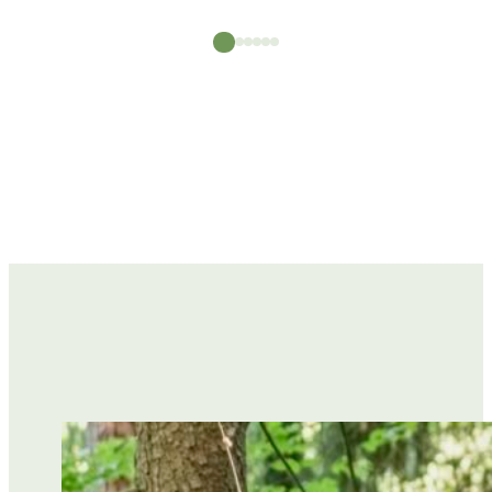
HOF MIETEN
UNSERE TIERE
WANDERN
GALERIE
YOGA RETREATS
YOGA RETREATS