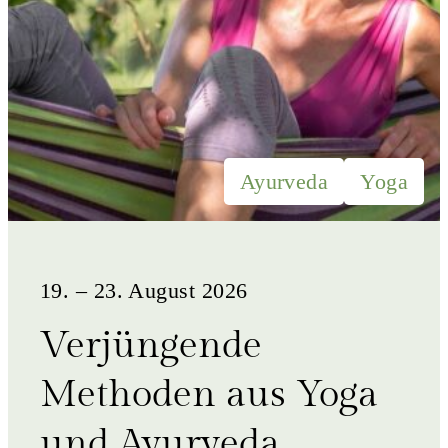
Kreativ
Yoga
19. – 23. August 2026
Kreative Auszeit –
Papierschöpfen und
Yoga
4 Nächte mit vegetarisch-veganer
Vollverpflegung
Programmleitung: Hannelore
Maier-Miko