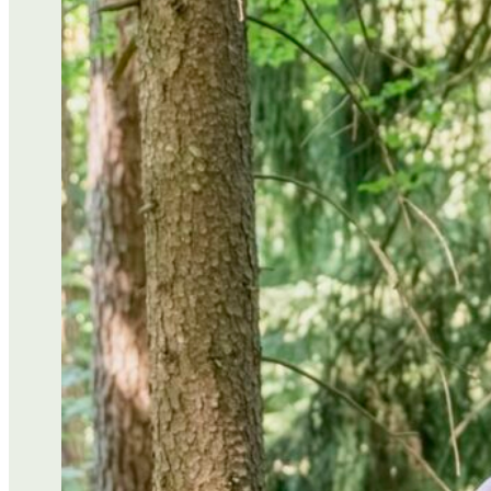
YOGAURLAUB IN ÖSTERREICH
YOGA-WOCHENENDE
YOGA FESTIVAL
YOGATAG
YOGARETREAT FÜR FREUNDINNE
YOGARETREAT FÜR ALLEINREISE
PROGRAMME