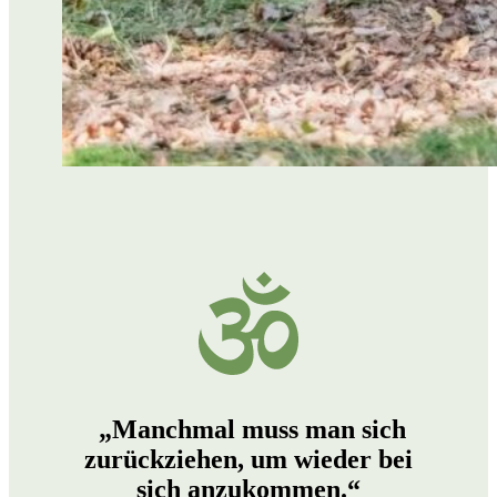
ÜBER UNS
PHILOSOPHIE
UNSER TEAM
NACHHALTIGKEIT
DIE PAUSCHALREISE
BLOG
„Manchmal muss man sich
zurückziehen
, um wieder bei
sich
anzukommen
.“