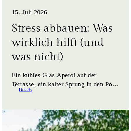
YOGAURLAUB IN ÖSTERREICH
15. Juli 2026
YOGA-WOCHENENDE
Stress abbauen: Was
wirklich hilft (und
YOGA FESTIVAL
was nicht)
YOGATAG
Ein kühles Glas Aperol auf der
YOGARETREAT FÜR FREUNDINNE
Terrasse, ein kalter Sprung in den Pool,
Details
eine Meditations-App mit
Wellenrauschen am lauen
YOGARETREAT FÜR ALLEINREISE
Abend.&hellip;
PROGRAMME