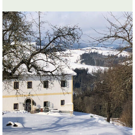
Kleebauer Hof statt. Weiter
hieß&hellip;