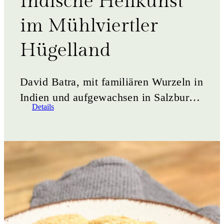
Indische Heilkunst
im Mühlviertler
Hügelland
David Batra, mit familiären Wurzeln in
Indien und aufgewachsen in Salzburg,
Details
bringt eine einzigartige Verbindung
von östlicher Weisheit und
westlichem&hellip;