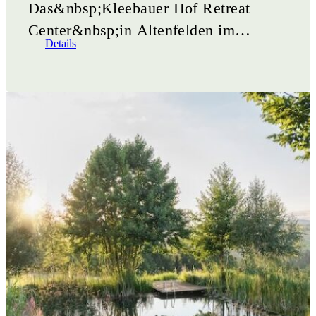
Das&nbsp;Kleebauer Hof Retreat
Center&nbsp;in Altenfelden im
Details
oberösterreichischen Mühlviertel
verwandelt sich im Winter in einen Ort
der Ruhe, Naturerlebnisse und
sanften&hellip;