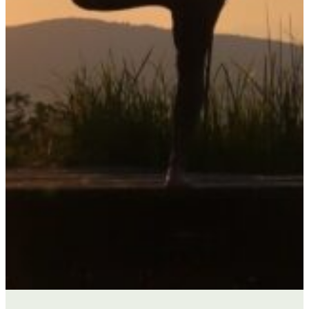
HOF MIETEN
UNSERE TIERE
WANDERN
GALERIE
YOGA RETREATS
YOGA RETREATS