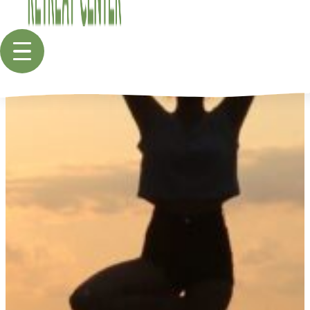
Menü
öffnen
KLEEBAUER HOF
DER HOF
ZIMMER
VERPFLEGUNG
ANREISE