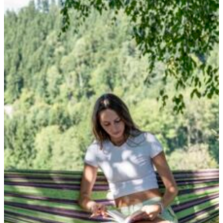
PROGRAMMÜBERSICHT
RETREATLEITUNGEN
QI GONG RETREATS
MENTAL HEALTH
PILATES RETREATS
YOGA & WANDERN