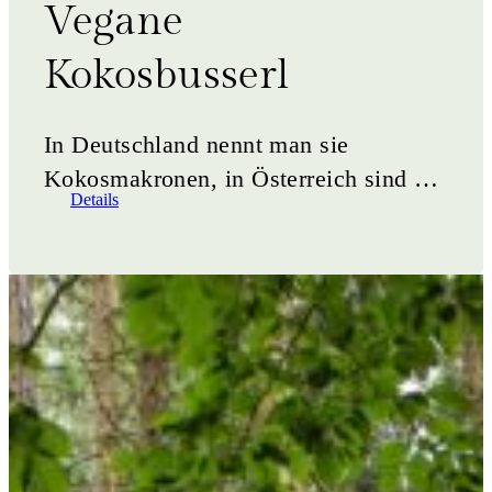
Vegane
Kokosbusserl
In Deutschland nennt man sie
Kokosmakronen, in Österreich sind es
Details
die Kokosbusserl – köstliche, saftige
Weihnachtskekse, die mit ihrem
intensiven&hellip;