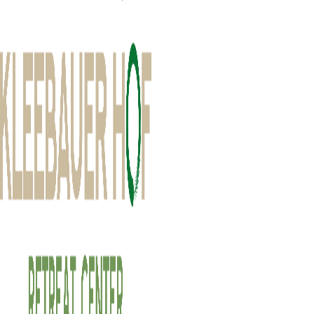
Mairhof 5
4121 Altenfelden
T:
+43 676 369 0622
M:
reception@kleebauerhof.com
Rechtliche Grundlagen
Rechtsform: GmbH
Geschäftsführung: Sonja Miko
Firmenbuchnummer: FN538750F
Firmenbuchgericht: LG Linz
Geschäftszweig: Hotellerie, Gastronomie, Handel mit Waren aller Art
UID Nummer: ATU 75788248
Bankverbindung
Raiffeisenbank Region Vöcklabruck