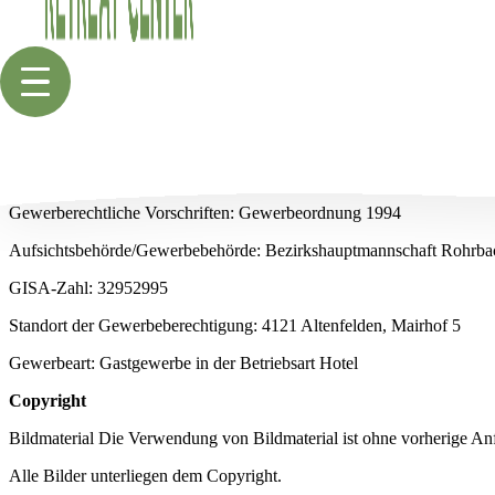
Iban: AT35 3471 0000 0506 7442
Hinweise gem. ECG
Menü
Mitglied der Wirtschaftskammer OÖ
öffnen
Fachgruppe: Fachverband der Hotellerie
KLEEBAUER HOF
Gewerbeordnung:
www.ris.bka.gv.at
Gewerberechtliche Vorschriften: Gewerbeordnung 1994
DER HOF
Aufsichtsbehörde/Gewerbebehörde: Bezirkshauptmannschaft Rohrba
GISA-Zahl: 32952995
ZIMMER
Standort der Gewerbeberechtigung: 4121 Altenfelden, Mairhof 5
Gewerbeart: Gastgewerbe in der Betriebsart Hotel
VERPFLEGUNG
Copyright
Bildmaterial Die Verwendung von Bildmaterial ist ohne vorherige An
ANREISE
Alle Bilder unterliegen dem Copyright.