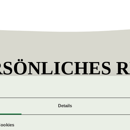
RSÖNLICHES 
N
BEGINNT HIER
NDE
Details
he Anfrage – Sie erhalten von uns so schnell wie möglich Ihr individue
Cookies
Ihre Anfrage geht an das Buchungsteam von Indigourlaub.