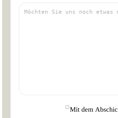
ÜBER UNS
PHILOSOPHIE
UNSER TEAM
NACHHALTIGKEIT
DIE PAUSCHALREISE
BLOG
Einwilligung
*
Mit dem Abschic