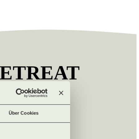
RETREAT
.
Über Cookies
lles Angebot von Indigourlaub.