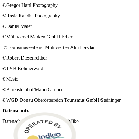
©Gregor Hartl Photography
HOF MIETEN
©Rosie Randisi Photography
©Daniel Maier
UNSERE TIERE
©Mühlviertel Marken GmbH Erber
©Tourismusverband Mühlviertler Alm Hawlan
WANDERN
©Robert Diesenreither
©TVB Böhmerwald
GALERIE
©Mesic
©Bärensteinhof/Mario Gärtner
YOGA RETREATS
©WGD Donau Oberösterreich Tourismus GmbH/Steininger
Datenschutz
YOGA RETREATS
Datenschutzbeauftragter: Samuel Miko