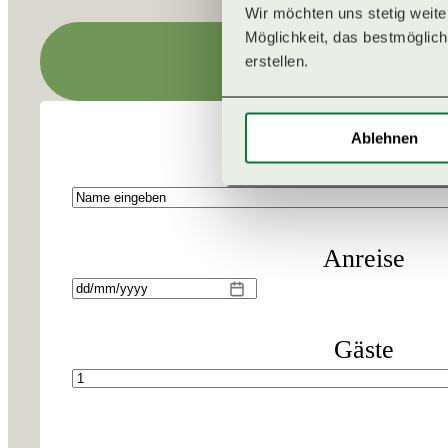
Wir möchten uns stetig weit
PROGRAMMÜBERSICHT
Möglichkeit, das bestmögliche
erstellen. 
RETREATLEITUNGEN
Ablehnen
Name
*
QI GONG RETREATS
MENTAL HEALTH
Anreise
TT
PILATES RETREATS
Schrägstrich
MM
Gäste
Schrägstrich
JJJJ
YOGA & WANDERN