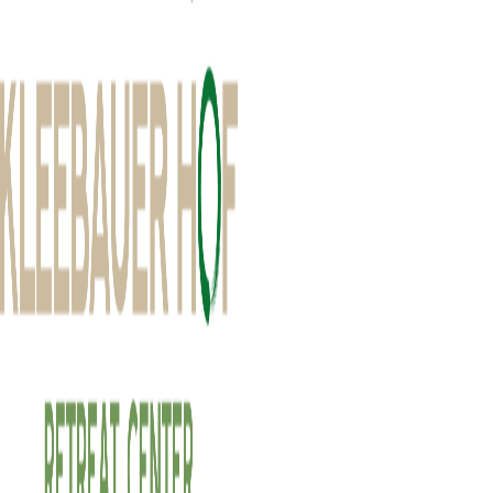
Wandern, Yoga & Natur entdecken
Erleben Sie mit Yoga und Wandern die wohltuende Verbindung aus
Bewegung und Achtsamkeit im beeindruckenden Mühlviertler
Hügelland rund um den
Kleebauer Hof
in Österreich.