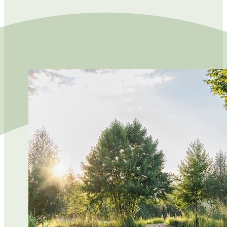
ÜBER UNS
PHILOSOPHIE
UNSER TEAM
NACHHALTIGKEIT
DIE PAUSCHALREISE
BLOG