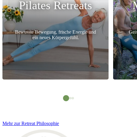
Pilates Retreats
Bewusste Bewegung, frische Energie und
Geis
ein neues Körpergefühl.
Mehr zur Retreat Philosophie