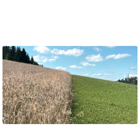
HOF MIETEN
UNSERE TIERE
WANDERN
GALERIE
YOGA RETREATS
YOGA RETREATS