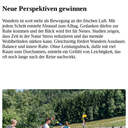
YOGAURLAUB IN ÖSTERREICH
Neue Perspektiven gewinnen
Wandern ist weit mehr als Bewegung an der frischen Luft. Mit
YOGA-WOCHENENDE
jedem Schritt entsteht Abstand zum Alltag, Gedanken dürfen zur
Ruhe kommen und der Blick wird frei für Neues. Studien zeigen,
dass Zeit in der Natur Stress reduzieren und das mentale
YOGA FESTIVAL
Wohlbefinden stärken kann. Gleichzeitig fördert Wandern Ausdauer,
Balance und innere Ruhe. Ohne Leistungsdruck, dafür mit viel
Raum zum Durchatmen, entsteht ein Gefühl von Leichtigkeit, das
oft noch lange nach der Reise nachwirkt.
YOGATAG
YOGARETREAT FÜR FREUNDINNE
YOGARETREAT FÜR ALLEINREISE
PROGRAMME