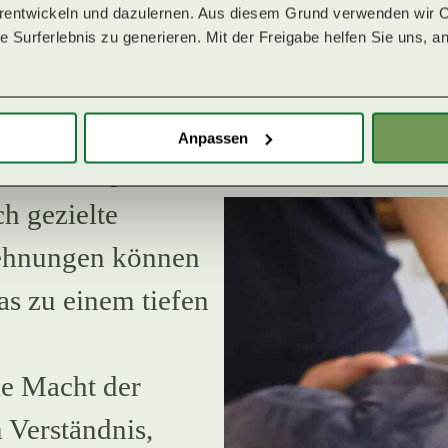
erentwickeln und dazulernen. Aus diesem Grund verwenden wir Co
ommt auf die
 Surferlebnis zu generieren. Mit der Freigabe helfen Sie uns, an
ung
: Yoga ist eine
Anpassen
r zu entspannen
h gezielte
ehnungen können
s zu einem tiefen
ie Macht der
 Verständnis,