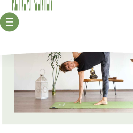
Menü
öffnen
KLEEBAUER HOF
DER HOF
ZIMMER
VERPFLEGUNG
ANREISE