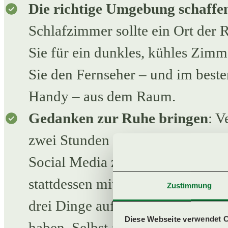
YOGAURLAUB IN ÖSTERREICH
Die richtige Umgebung schaffe
Schlafzimmer sollte ein Ort der 
YOGA-WOCHENENDE
Sie für ein dunkles, kühles Zim
Sie den Fernseher – und im beste
YOGA FESTIVAL
Handy – aus dem Raum.
YOGATAG
Gedanken zur Ruhe bringen
: V
zwei Stunden vor dem Schlafeng
YOGARETREAT FÜR FREUNDINNE
Social Media zu verbringen. Bee
YOGARETREAT FÜR ALLEINREISE
stattdessen mit einem kurzen Rüc
Zustimmung
drei Dinge aufzählen, die Sie al
PROGRAMME
Diese Webseite verwendet 
haben. Selbst an schwierigen Tag