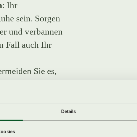
n
: Ihr
Ruhe sein. Sorgen
mer und verbannen
n Fall auch Ihr
ermeiden Sie es,
ehen Zeit auf
N
nden Sie den Tag
NDE
kblick, indem Sie
Details
s positiv empfunden
Cookies
en lassen sich