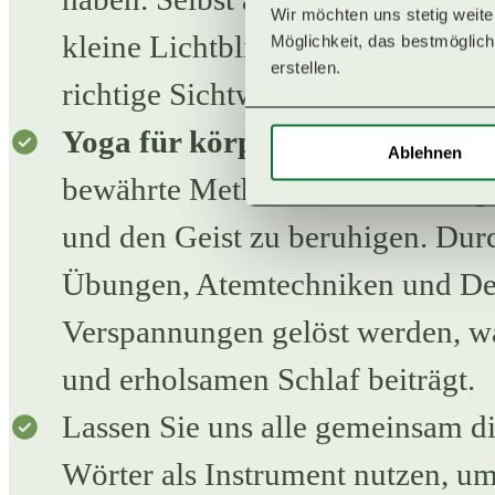
Wir möchten uns stetig weit
kleine Lichtblicke finden – es k
PROGRAMMÜBERSICHT
Möglichkeit, das bestmögliche
erstellen. 
richtige Sichtweise an.
RETREATLEITUNGEN
Yoga für körperliche Entspann
Ablehnen
bewährte Methode, um den Körpe
QI GONG RETREATS
und den Geist zu beruhigen. Durc
MENTAL HEALTH
Übungen, Atemtechniken und D
Verspannungen gelöst werden, wa
PILATES RETREATS
und erholsamen Schlaf beiträgt.
Lassen Sie uns alle gemeinsam d
YOGA & WANDERN
Wörter als Instrument nutzen, um