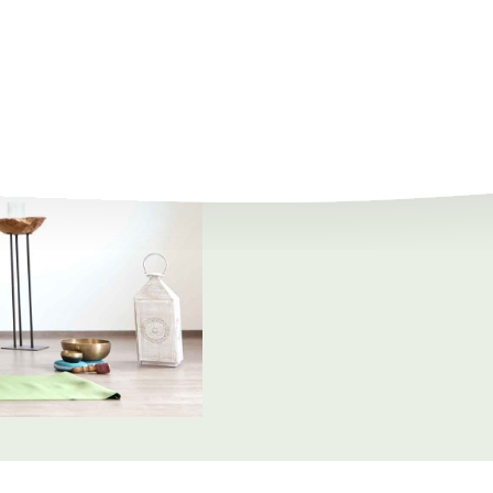
alles im Körper geschieht. Hier ein
Im Körper laufen während des Schl
Immunsystem wird gestärkt, Zellen 
physischen als auch den mentalen B
Erlerntes erst während der Nachtruh
Lernerfolg und die geistige Leistun