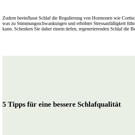
HOF MIETEN
Zudem beeinflusst Schlaf die Regulierung von Hormonen wie Cortis
was zu Stimmungsschwankungen und erhöhter Stressanfälligkeit führe
kann. Schenken Sie daher einem tiefen, regenerierenden Schlaf die Be
UNSERE TIERE
WANDERN
GALERIE
YOGA RETREATS
5 Tipps
für eine bessere Schlafqualität
YOGA RETREATS