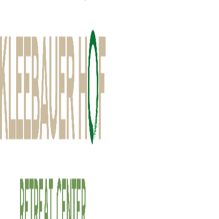
Schlaf
für körperliche, geistige und emoti
Schlaf ist ein Thema, das uns alle betrifft und eine der wichtigsten 
viel zu wenig Beachtung geschenkt.