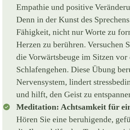
ÜBER UNS
Empathie und positive Veränderu
Denn in der Kunst des Sprechens 
PHILOSOPHIE
Fähigkeit, nicht nur Worte zu fo
UNSER TEAM
Herzen zu berühren. Versuchen Si
die Vorwärtsbeuge im Sitzen vor
NACHHALTIGKEIT
Schlafengehen. Diese Übung ber
DIE PAUSCHALREISE
Nervensystem, lindert stressbed
und hilft, den Geist zu entspanne
BLOG
Meditation: Achtsamkeit für ein
Hören Sie eine beruhigende, gefü