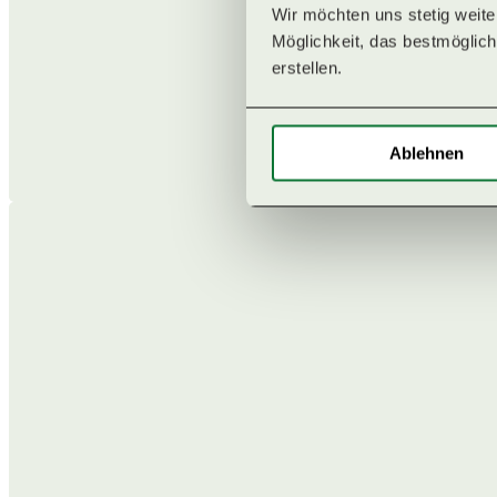
Wir möchten uns stetig weit
PROGRAMMÜBERSICHT
Möglichkeit, das bestmögliche
erstellen. 
RETREATLEITUNGEN
Ablehnen
QI GONG RETREATS
MENTAL HEALTH
PILATES RETREATS
YOGA & WANDERN