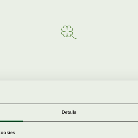
N
NDE
Details
Kleebauer Hof by Indigourlaub
Mairhof 5
Cookies
4121 Altenfelden