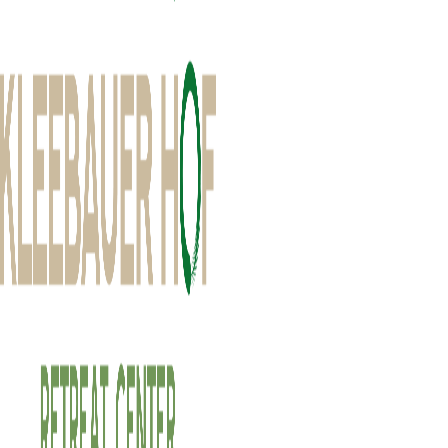
Feel the Flow – jetzt TICKET BUCHEN
3 Tage Inspiration, Bewegung und pure Fr
Sie haben die Wahl zwischen 1-Tagestickets, 2-Tagestickets sowie 2,
Schritt
1
von
2
50%
Wählen Sie Ihre gewünschte Ticketkategorie aus
Ticket-Kategorie wählen
*